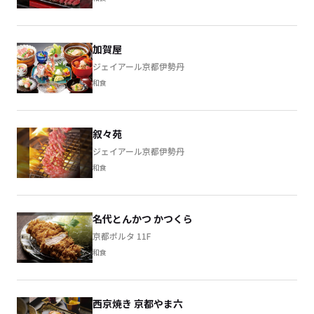
加賀屋
ジェイアール京都伊勢丹
和食
叙々苑
ジェイアール京都伊勢丹
和食
名代とんかつ かつくら
京都ポルタ 11F
和食
西京焼き 京都やま六