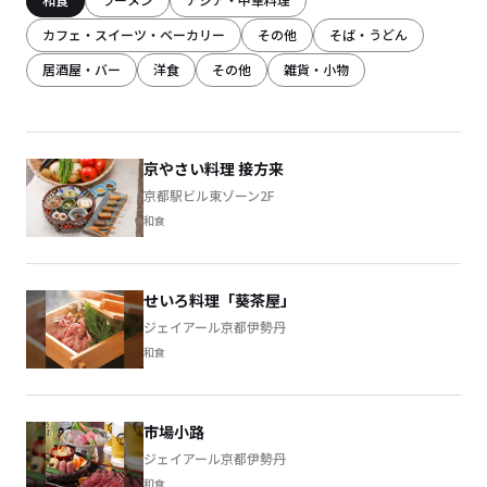
カフェ・スイーツ・ベーカリー
その他
そば・うどん
居酒屋・バー
洋食
その他
雑貨・小物
京やさい料理 接方来
京都駅ビル東ゾーン2F
和食
せいろ料理「葵茶屋」
ジェイアール京都伊勢丹
和食
市場小路
ジェイアール京都伊勢丹
和食