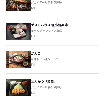
ジェイアール京都伊勢丹
和食
ゲストハウス 塩小路楽粋
ホテルグランヴィア京都
和食
がんこ
京都駅ビル東ゾーン2F
和食
とんかつ「和幸」
ジェイアール京都伊勢丹
和食