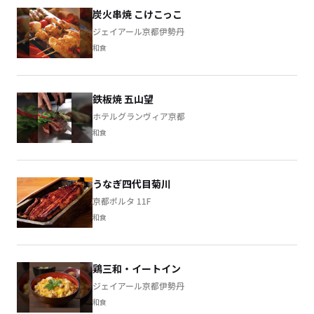
炭火串焼 こけこっこ
ジェイアール京都伊勢丹
和食
鉄板焼 五山望
ホテルグランヴィア京都
和食
うなぎ四代目菊川
京都ポルタ 11F
和食
鶏三和・イートイン
ジェイアール京都伊勢丹
和食