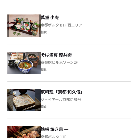
萬重 小庵
京都ポルタ B1F 西エリア
和食
そば酒房 徳兵衛
京都駅ビル東ゾーン2F
和食
京料理「京都 和久傳」
ジェイアール京都伊勢丹
和食
鉄板 焼き鳥 一
京都ポルタ 11F