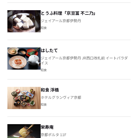
とうふ料理「京豆冨 不二乃」
ジェイアール京都伊勢丹
和食
はしたて
ジェイアール京都伊勢丹 JR西口改札前 イートパラダ
イス
和食
和食 浮橋
ホテルグランヴィア京都
和食
栄寿庵
京都ポルタ 11F