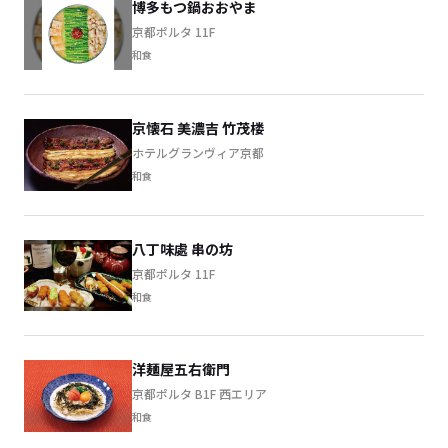
博多もつ鍋おおやま
京都ポルタ 11F
和食
京懐石 美濃吉 竹茂楼
ホテルグランヴィア京都
和食
八丁味處 串の坊
京都ポルタ 11F
和食
洋麺屋五右衛門
京都ポルタ B1F 西エリア
和食