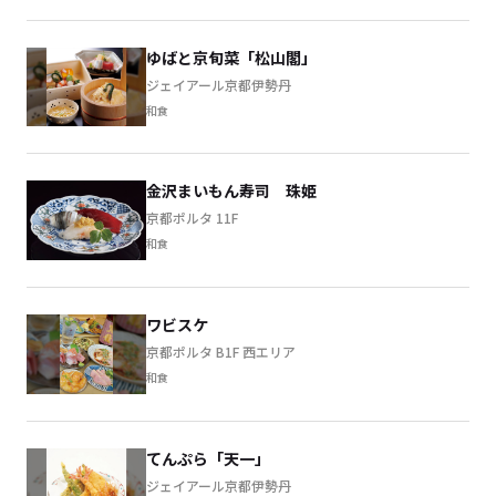
ゆばと京旬菜「松山閣」
ジェイアール京都伊勢丹
和食
金沢まいもん寿司 珠姫
京都ポルタ 11F
和食
ワビスケ
京都ポルタ B1F 西エリア
和食
てんぷら「天一」
ジェイアール京都伊勢丹