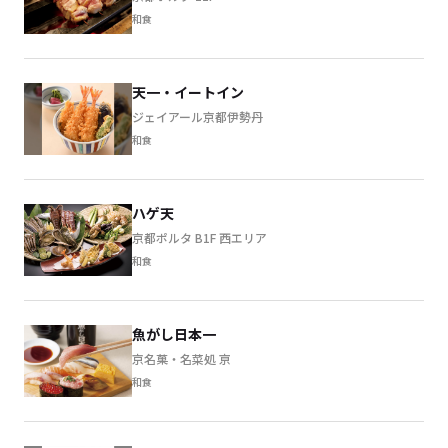
和食
天一・イートイン
ジェイアール京都伊勢丹
和食
ハゲ天
京都ポルタ B1F 西エリア
和食
魚がし日本一
京名菓・名菜処 亰
和食