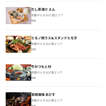
だし茶漬け えん
京都ポルタ B1F 西エリア
和食
ヒモノ照ラス&スタンドヒモ子
京都ポルタ B1F東エリア
和食
牛かつもと村
京都ポルタ B1F東エリア
和食
宮崎酒場 ゑびす
京都ポルタ B1F東エリア
和食