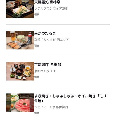
天婦羅処 京林泉
ホテルグランヴィア京都
和食
串かつだるま
京都ポルタ B1F 西エリア
和食
京都 和牛 八重郎
京都ポルタ 11F
和食
すき焼き・しゃぶしゃぶ・オイル焼き「モリ
タ屋」
ジェイアール京都伊勢丹
和食