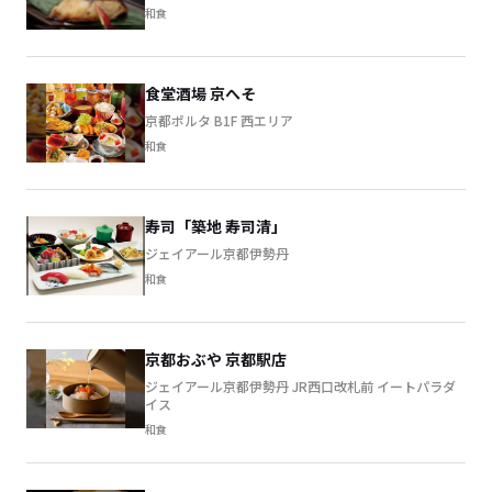
和食
食堂酒場 京へそ
京都ポルタ B1F 西エリア
和食
寿司「築地 寿司清」
ジェイアール京都伊勢丹
和食
京都おぶや 京都駅店
ジェイアール京都伊勢丹 JR西口改札前 イートパラダ
イス
和食