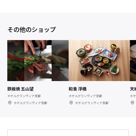
その他のショップ
鉄板焼 五山望
和食 浮橋
天
ホテルグランヴィア京都
ホテルグランヴィア京都
ホテ
ホテルグランヴィア京都
ホテルグランヴィア京都