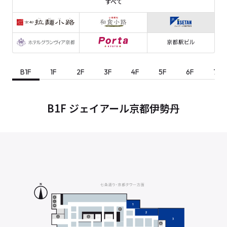
すべて
2F
B1F
1F
2F
3F
4F
5F
6F
7F
B1F ジェイアール京都伊勢丹