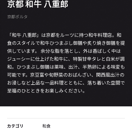
京都 和牛 八重郎
京都ポルタ
「和牛 八重郎」は京都をルーツに持つ和牛料理店。和
食のスタイルで和牛ひつまぶし御膳や炙り焼き御膳を提
供しています。 余分な脂を落とし、外は香ばしく中は
ジューシーに仕上げた和牛に、特製甘辛タレと白米が調
和。ひつまぶし御膳は薬味、出汁、半熟卵による味変も
可能です。京豆富や旬野菜のおばんざい、関西風出汁の
お浸しなど上品な一品料理とともに、落ち着いた空間で
至福のひとときをお楽しみください。
カテゴリ
和食