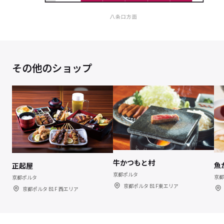
その他のショップ
牛かつもと村
魚
正起屋
京都ポルタ
京都
京都ポルタ
京都ポルタ B1F東エリア
京都ポルタ B1F 西エリア