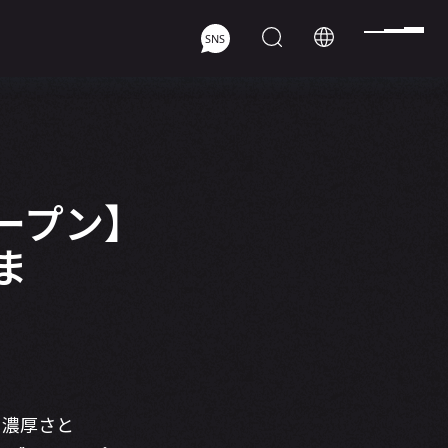
オープン】
ま
、濃厚さと