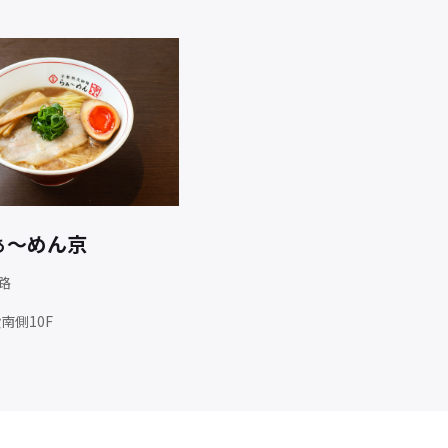
ぁ～めん京
路
南側10F