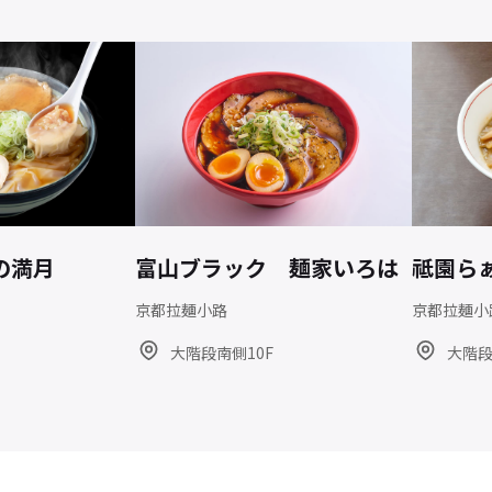
の満月
富山ブラック 麺家いろは
祗園ら
京都拉麺小路
京都拉麺小
大階段南側10F
大階段