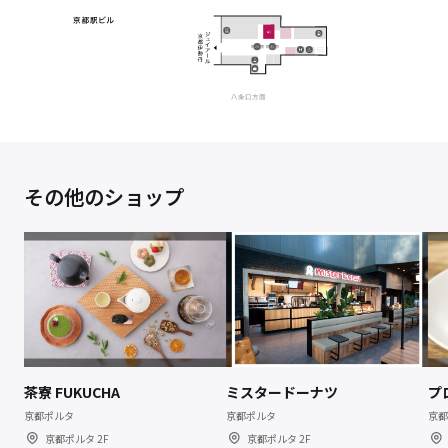
その他のショップ
茶寮 FUKUCHA
ミスタードーナツ
プ
京都ポルタ
京都ポルタ
京都
京都ポルタ 2F
京都ポルタ 2F