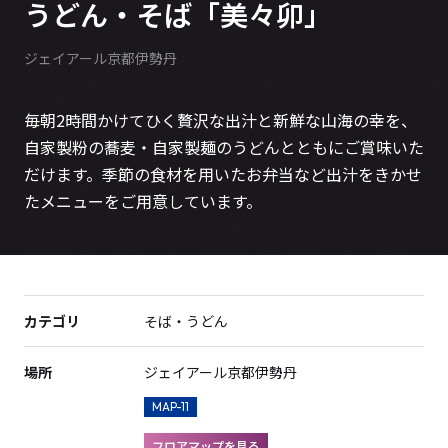
うどん・そば「美々卯」
ジェイアール京都伊勢丹
毎朝2時間かけてひく贅沢な出汁と新鮮な山海の幸を、
自家製粉の蕎麦・自家製麺のうどんとともにご賞味いた
だけます。季節の食材を用いたお弁当など出汁をきかせ
たメニューをご用意しています。
カテゴリ
そば・うどん
場所
ジェイアール京都伊勢丹
MAP-11
フロアマップを見る