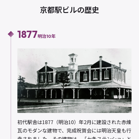
京都駅ビルの歴史
1877
明治10年
初代駅舎は1877（明治10）年2月に建設された赤煉
瓦のモダンな建物で、完成祝賀会には明治天皇も行
幸されました。その建物は、「七条ステンショ」と